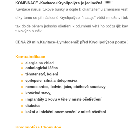
KOMBINACE -Kavitace+Kryolipolýza je jedinečná !!!!!!!!
Kavitace naruší tukové buňky a dojde k okamžitému zmenšení vrst
díky tomu se při následné Kryolipolýze "nasaje" větší množství tu
tak dojde během jednoho ošetření k odumření většího počtu /již kav
tukových buněk.
CENA 20 min.Kavitace+Lymfodenáž před Kryolipolýzou pouze 
Kontraindikace
alergie na chlad
onkologická léčba
těhotenství, kojení
epilepsie, silná antidepresiva
nemoc srdce, ledvin, jater, oběhové soustavy
krvácivé stavy,
implantáty z kovu v těle v místě ošetřetření
diabetes
kožní a infekční onemocnění v místě ošetření
Kryolipolýza Chomutov