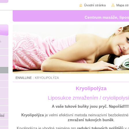
Úvodní stránka
Mapa st
Centrum masáže, lipo
,
ENNILLINE
|
KRYOLIPOLÝZA
Kryolipolýza
Liposukce zmražením / cryiolipolysi
A vaše tukové buňky jsou pryč. Napořád!!!!!
Kryolipolýza
je velmi efektivní metoda neinvazivní bezbolestn
ÁNÍ
zmražení tukových buněk
.
Kryolipolýza je vhodná zejména pro
redukci tukových polštářů
v 