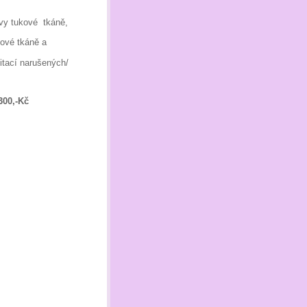
vy tukové tkáně,
kové tkáně a
itací narušených/
300,-Kč