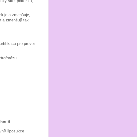
uňky skrz pokožku,
eluje a zmenšuje,
a a zmenšují tak
ertifikace pro provoz
ktroforézu
ubnutí
vní/ liposukce