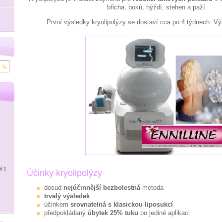
břicha, boků, hýždí, stehen a paží.
První výsledky kryolipolýzy se dostaví cca po 4 týdnech. Výs
i z
Účinky kryolipolýzy
.
dosud
nejúčinnější bezbolestná
metoda
trvalý výsledek
účinkem
srovnatelná s klasickou liposukcí
předpokládaný
úbytek 25% tuku
po jediné aplikaci