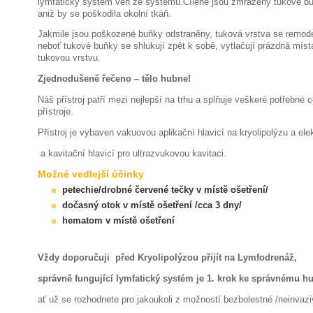
lymfatický systém ven ze systému.Cíleně jsou zmrazeny tukové b
aniž by se poškodila okolní tkáň.
Jakmile jsou poškozené buňky odstraněny, tuková vrstva se remod
neboť tukové buňky se shlukují zpět k sobě, vytlačují prázdná míst
tukovou vrstvu.
Zjednodušeně řečeno – tělo hubne!
Náš přístroj patří mezi nejlepší na trhu a splňuje veškeré potřebné c
přístroje.
Přístroj je vybaven vakuovou aplikační hlavicí na kryolipolýzu a ele
a kavitační hlavicí pro ultrazvukovou kavitaci.
Možné vedlejší účinky
petechie/drobné červené tečky v místě ošetření/
dočasný otok v místě ošetření /cca 3 dny/
hematom v místě ošetření
Vždy doporučuji před Kryolipolýzou přijít na Lymfodrenáž,
správně fungující lymfatický systém je 1. krok ke správnému h
ať už se rozhodnete pro jakoukoli z možností bezbolestné /neinvazi