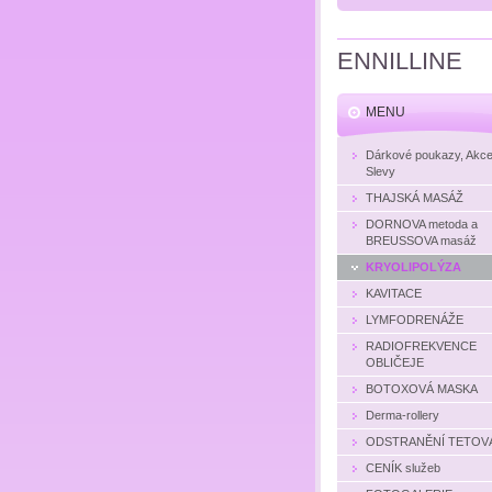
ENNILLINE
MENU
Dárkové poukazy, Akce
Slevy
THAJSKÁ MASÁŽ
DORNOVA metoda a
BREUSSOVA masáž
KRYOLIPOLÝZA
KAVITACE
LYMFODRENÁŽE
RADIOFREKVENCE
OBLIČEJE
BOTOXOVÁ MASKA
Derma-rollery
ODSTRANĚNÍ TETOV
CENÍK služeb