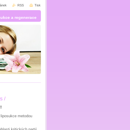
ránek
RSS
Tisk
sukce a regenerace
s /
!
é liposukce metodou
oblasti kritických partií