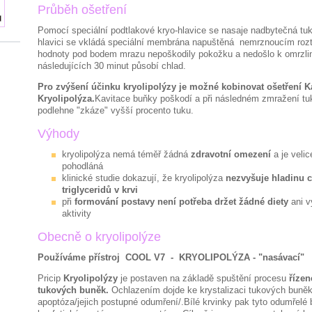
Průběh ošetření
Pomocí speciální podtlakové kryo-hlavice se nasaje nadbytečná tu
hlavici se vkládá speciální membrána napuštěná nemrznoucím rozt
hodnoty pod bodem mrazu nepoškodily pokožku a nedošlo k omrzli
následujících 30 minut působí chlad.
Pro zvýšení účinku kryolipolýzy je možné kobinovat ošetření K
Kryolipolýza.
Kavitace buňky poškodí a při následném zmražení t
podlehne "zkáze" vyšší procento tuku.
Výhody
kryolipolýza nemá téměř žádná
zdravotní omezení
a je veli
pohodláná
klinické studie dokazují, že kryolipolýza
nezvyšuje hladinu 
triglyceridů v krvi
při
formování postavy není potřeba držet žádné diety
ani 
aktivity
Obecně o kryolipolýze
Používáme přístroj COOL V7 - KRYOLIPOLÝZA - "nasávací"
Pricip
Kryolipolýzy
je postaven na základě spuštění procesu
řízen
tukových buněk.
Ochlazením dojde ke krystalizaci tukových buně
apoptóza/jejich postupné odumření/.Bílé krvinky pak tyto odumřelé 