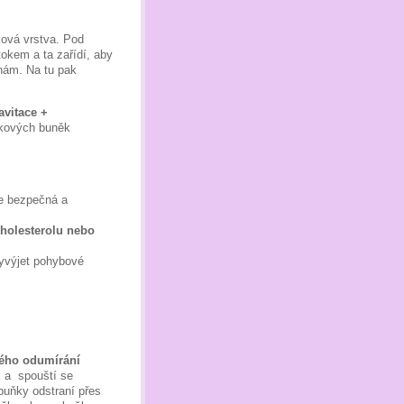
ková vrstva. Pod
okem a ta zařídí, aby
nám. Na tu pak
avitace +
ukových buněk
ce bezpečná a
cholesterolu nebo
vyvýjet pohybové
ého odumírání
k a spouští se
buňky odstraní přes