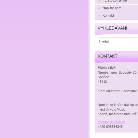
FOTOGALERIE
Napište nám
Kontakt
VYHLEDÁVÁNÍ
KONTAKT
ENNILLINE
Náměstí gen. Svobody 70
Spořice
431 01
3 Km od centra Chomutov
Nemáte to k nám daleko an
měst Jirkov, Most,
Kadaň, Klášterec nad Ohří
ennillin
e@email.
cz
+420 608534345