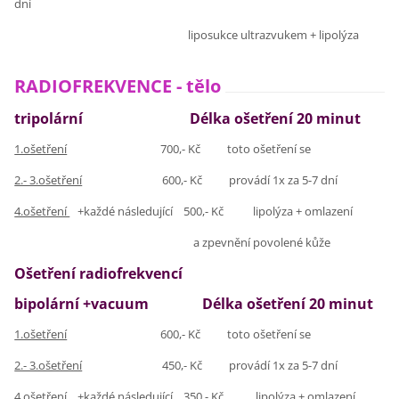
dní
liposukce ultrazvukem + lipolýza
RADIOFREKVENCE - tělo
tripolární Délka ošetření 20 minut
1.ošetření
700,- Kč toto ošetření se
2.- 3.ošetření
600,- Kč provádí 1x za 5-7 dní
4.ošetření
+každé následující 500,- Kč lipolýza + omlazení
a zpevnění povolené kůže
Ošetření radiofrekvencí
bipolární
+vacuum
Délka ošetření 20 minut
1.ošetření
600,- Kč toto ošetření se
2.- 3.ošetření
450,- Kč provádí 1x za 5-7 dní
4.ošetření
+každé následující 350,- Kč lipolýza + omlazení