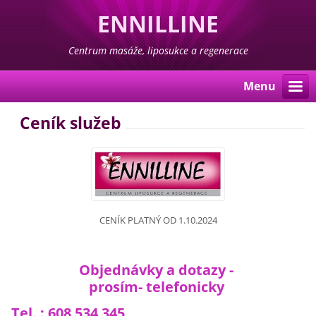
ENNILLINE
Centrum masáže, liposukce a regenerace
Menu
Ceník služeb
CENÍK PLATNÝ OD 1.10.2024
Objednávky a dotazy -
prosím- telefonicky
Tel. : 608 534 345