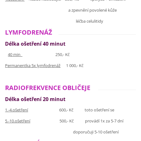
a zpevnění povolené kůže
léčba celulitidy
LYMFODRENÁŽ
Délka ošetření 40 minut
40 min
250,- Kč
Permanentka 5x lymfodrenáž
1 000,- Kč
RADIOFREKVENCE OBLIČEJE
Délka ošetření 20 minut
1.-4.ošetření
600,- Kč toto ošetření se
5.-10.ošetření
500,- Kč provádí 1x za 5-7 dní
doporučuji 5-10 ošetření