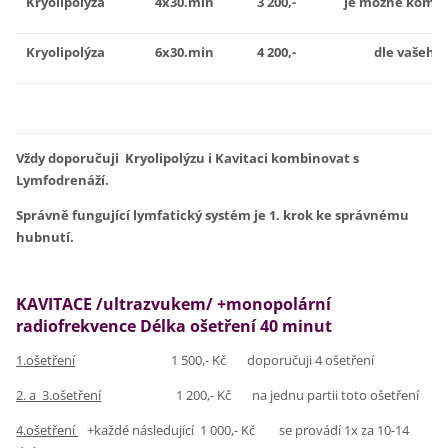
Kryolipolýza
4x30.min
3 200,-
je možné kombin
Kryolipolýza
6x30.min
4 200,-
dle vašeho 
Vždy doporučuji Kryolipolýzu i Kavitaci kombinovat s
Lymfodrenáží.
Správně fungující lymfatický systém je 1. krok ke správnému
hubnutí.
KAVITACE /ultrazvukem/ +monopolární
radiofrekvence Délka ošetření 40 minut
1.ošetření
1 500,- Kč doporučuji 4 ošetření
2. a 3.ošetření
1 200,- Kč na jednu partii toto ošetření
4.ošetření
+každé následující 1 000,- Kč se provádí 1x za 10-14