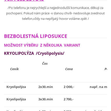
/Po telefonu je nejrychlejší a nejjednodušší komunikace, děkuji za
pochopení. Pokud nám práce -v danou chvíli- nedovoluje zvednout
telefon,vždy na nepřijatý hovor voláme zpět /
BEZBOLESTNÁ LIPOSUKCE
MOŽNOST VÝBĚRU Z NĚKOLIKA VARIANT
KRYOLIPOLÝZA /Cryolipolysis/
Čas
Ceník
Cena
Pozná
Kryolipolýza
2x30.min
2 O00,-
např. na menš
Kryolipolýza
3x30.min
2 700,-