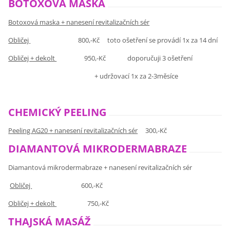
BOTOXOVÁ MASKA
Botoxová maska + nanesení revitalizačních sér
Obličej
800,-Kč toto ošetření se provádí 1x za 14 dní
Obličej + dekolt
950,-Kč doporučuji 3 ošetření
+ udržovací 1x za 2-3měsíce
CHEMICKÝ PEELING
Peeling AG20 + nanesení revitalizačních sér
300,-Kč
DIAMANTOVÁ MIKRODERMABRAZE
Diamantová mikrodermabraze + nanesení revitalizačních sér
Obličej
600,-Kč
Obličej + dekolt
750,-Kč
THAJSKÁ MASÁŽ